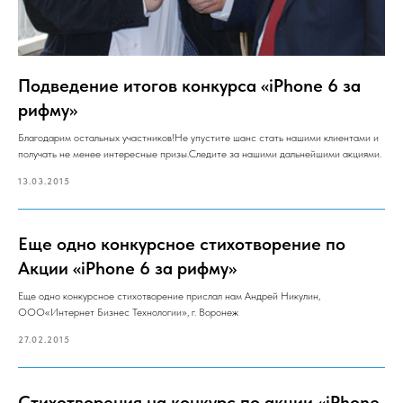
Подведение итогов конкурса «iPhone 6 за
рифму»
Благодарим остальных участников!Не упустите шанс стать нашими клиентами и
получать не менее интересные призы.Следите за нашими дальнейшими акциями.
13.03.2015
Еще одно конкурсное стихотворение по
Акции «iPhone 6 за рифму»
Еще одно конкурсное стихотворение прислал нам Андрей Никулин,
ООО«Интернет Бизнес Технологии», г. Воронеж
27.02.2015
Стихотворения на конкурс по акции «iPhone