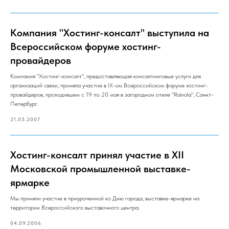
Компания "Хостинг-консалт" выступила на
Всероссийском форуме хостинг-
провайдеров
Компания "Хостинг-консалт", предоставляющая консалтинговые услуги для
организаций связи, приняла участие в IX-ом Всероссийском форуме хостинг-
провайдеров, проходившем с 19 по 20 мая в загородном отеле "Raivola", Санкт-
Петербург.
21.05.2007
Хостинг-консалт принял участие в XII
Московской промышленной выставке-
ярмарке
Мы приняли участие в приуроченной ко Дню города, выставке-ярмарке на
территории Всероссийского выставочного центра.
04.09.2006