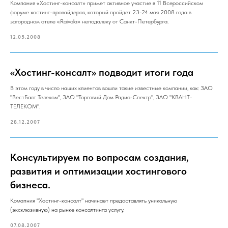
Компания «Хостинг-консалт» примет активное участие в 11 Всероссийском
форуме хостинг-провайдеров, который пройдет 23-24 мая 2008 года в
загородном отеле «Raivola» неподалеку от Санкт-Петербурга.
12.05.2008
«Хостинг-консалт» подводит итоги года
В этом году в число наших клиентов вошли такие известные компании, как: ЗАО
"ВестБалт Телеком", ЗАО "Торговый Дом Радио-Спектр", ЗАО "КВАНТ-
ТЕЛЕКОМ".
28.12.2007
Консультируем по вопросам создания,
развития и оптимизации хостингового
бизнеса.
Комапния "Хостинг-консалт" начинает предоставлять уникальную
(эксклюзивную) на рынке консалтинга услугу.
07.08.2007