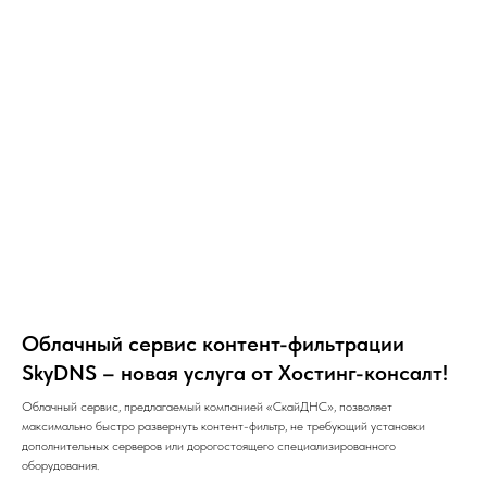
Облачный сервис контент-фильтрации
SkyDNS – новая услуга от Хостинг-консалт!
Облачный сервис, предлагаемый компанией «СкайДНС», позволяет
максимально быстро развернуть контент-фильтр, не требующий установки
дополнительных серверов или дорогостоящего специализированного
оборудования.