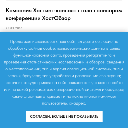
Компания Хостинг-консалт стала спонсором
конференции ХостОбзор
29.03.2016
Продолжая использовать наш сайт, вы даете согласие на
обработку файлов сookie, пользовательских данных в целях
функционирования сайта, проведения ретаргетинга и
проведения статистических исследований и обзоров: сведения
о местоположении; тип и версия операционной системы; тип и
версия, браузера; тип устройства и разрешение его экрана;
источник откуда пришел на сайт пользователь; с какого сайта
или по какой рекламе; язык операционной системы и браузера;
какие страницы открывает и на какие кнопки нажимает
пользователь; ip-адрес.
СОГЛАСЕН, БОЛЬШЕ НЕ ПОКАЗЫВАТЬ