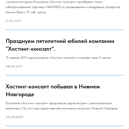
согласно которому Компания «Хостинг-консалт» приобрела статус
«Авторизованный партнер» NAUMEN по продвижению и внедрению продуктов
Service Desk и IP call- центр.
11.04.2011
Празднуем пятилетний юбилей компании
"Хостинг-консалт".
11 апреля 2011 года компания «Хостинг-консалт» отмечает свое 5-летие.
08.04.2011
Хостинг-консалт побывал в Нижнем
Новгороде
Компания «Хостинг-консалт» продолжила серию встреч с региональными
клиентами. На этот раз представители компании посетили Нижний Новгород.
04.09.2009