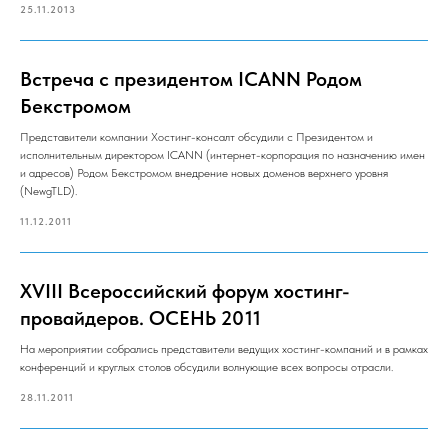
25.11.2013
Встреча с президентом ICANN Родом
Бекстромом
Представители компании Хостинг-консалт обсудили с Президентом и
исполнительным директором ICANN (интернет-корпорация по назначению имен
и адресов) Родом Бекстромом внедрение новых доменов верхнего уровня
(NewgTLD).
11.12.2011
XVIII Всероссийский форум хостинг-
провайдеров. ОСЕНЬ 2011
На мероприятии собрались представители ведущих хостинг-компаний и в рамках
конференций и круглых столов обсудили волнующие всех вопросы отрасли.
28.11.2011