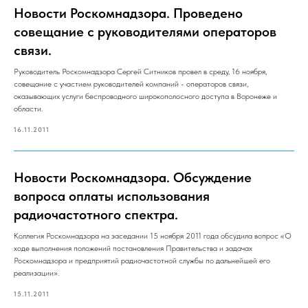
Новости Роскомнадзора. Проведено
совещание с руководителями операторов
связи.
Руководитель Роскомнадзора Сергей Ситников провел в среду, 16 ноября,
совещание с участием руководителей компаний - операторов связи,
оказывающих услуги беспроводного широкополосного доступа в Воронеже и
области.
16.11.2011
Новости Роскомнадзора. Обсуждение
вопроса оплаты использования
радиочастотного спектра.
Коллегия Роскомнадзора на заседании 15 ноября 2011 года обсудила вопрос «О
ходе выполнения положений постановления Правительства и задачах
Роскомнадзора и предприятий радиочастотной службы по дальнейшей его
реализации».
15.11.2011